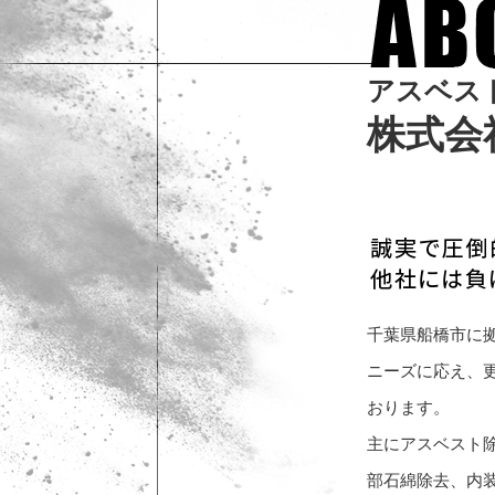
ア
ス
ベ
ス
株
式
会
千葉県船橋市に
ニーズに応え、
おります。
主にアスベスト
部石綿除去、内