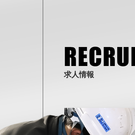
求
人
情
報