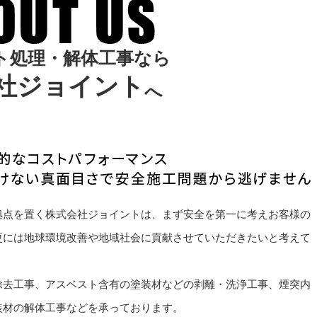
ト
処
理
・
解
体
工
事
な
ら
社
ジ
ョ
イ
ン
ト
へ
拠点を置く株式会社ジョイントは、まず安全を第一に考えお客様の
更には地球環境改善や地域社会に貢献させていただきたいと考えて
除去工事、アスベスト含有の塗装材などの剥離・洗浄工事、煙突内
装材の解体工事などを承っております。